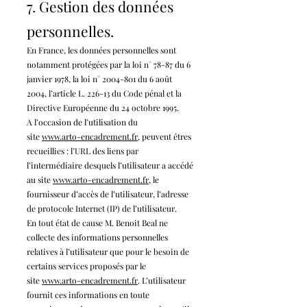
7. Gestion des données
personnelles.
En France, les données personnelles sont
notamment protégées par la loi n° 78-87 du 6
janvier 1978, la loi n°
2004-801
du 6 août
2004, l’article L. 226-13 du Code pénal et la
Directive Européenne du 24 octobre 1995.
A l’occasion de l’utilisation du
site
www.arto-enca
drement
.fr
, peuvent êtres
recueillies : l’URL des liens par
l’intermédiaire desquels l’utilisateur a accédé
au site
www.arto-enca
drement
.fr
, le
fournisseur d’accès de l’utilisateur, l’adresse
de protocole Internet (IP) de l’utilisateur.
En tout état de cause M. Benoit Beal ne
collecte des informations personnelles
relatives à l’utilisateur que pour le besoin de
certains services proposés par le
site
www.arto-enca
drement
.fr
. L’utilisateur
fournit ces informations en toute