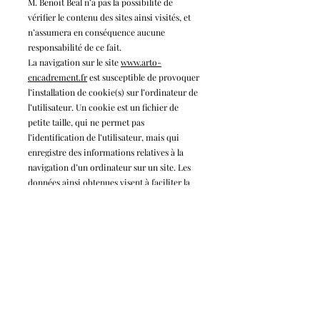
M. Benoit Beal n’a pas la possibilité de
vérifier le contenu des sites ainsi visités, et
n’assumera en conséquence aucune
responsabilité de ce fait.
La navigation sur le site
www.arto-
enca
drement
.fr
est susceptible de provoquer
l’installation de cookie(s) sur l’ordinateur de
l’utilisateur. Un cookie est un fichier de
petite taille, qui ne permet pas
l’identification de l’utilisateur, mais qui
enregistre des informations relatives à la
navigation d’un ordinateur sur un site. Les
données ainsi obtenues visent à faciliter la
navigation ultérieure sur le site, et ont
également vocation à permettre diverses
mesures de fréquentation.
Le refus d’installation d’un cookie peut
entraîner l’impossibilité d’accéder à certains
services. L’utilisateur peut toutefois
configurer son ordinateur de la manière
suivante, pour refuser l’installation des
cookies :