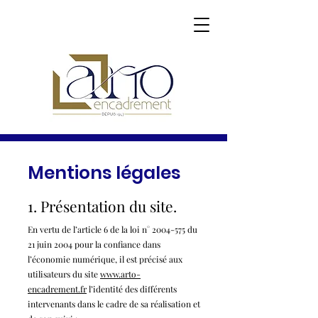
Mentions légales
1. Présentation du site.
En vertu de l’article 6 de la loi n°
2004-575
du
21 juin 2004 pour la confiance dans
l’économie numérique, il est précisé aux
utilisateurs du site
www.arto-
encadrement.fr
l’identité des différents
intervenants dans le cadre de sa réalisation et