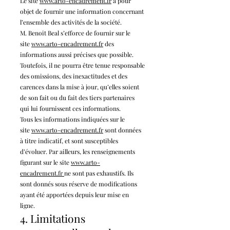
Le site
www.arto-enca
drement
.fr
a pour
objet de fournir une information concernant
l’ensemble des activités de la société.
M. Benoit Beal s’efforce de fournir sur le
site
www.arto-enca
drement
.fr
des
informations aussi précises que possible.
Toutefois, il ne pourra être tenue responsable
des omissions, des inexactitudes et des
carences dans la mise à jour, qu’elles soient
de son fait ou du fait des tiers partenaires
qui lui fournissent ces informations.
Tous les informations indiquées sur le
site
www.arto-enca
drement
.fr
sont données
à titre indicatif, et sont susceptibles
d’évoluer. Par ailleurs, les renseignements
figurant sur le site
www.arto-
enca
drement
.fr
ne sont pas exhaustifs. Ils
sont donnés sous réserve de modifications
ayant été apportées depuis leur mise en
ligne.
4. Limitations