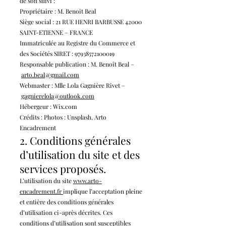
de son suivi :
Propriétaire : M. Benoit Beal
Siège social : 21 RUE HENRI BARBUSSE 42000
SAINT-ETIENNE – FRANCE
Immatriculée au Registre du Commerce et
des Sociétés SIRET :
97938572100019
Responsable publication : M. Benoît Beal –
arto.beal@gmail.com
Webmaster : Mlle Lola Gagnière Rivet –
gagnierelola@outlook.com
Hébergeur : Wix.com
Crédits : Photos : Unsplash, Arto
Encadrement
2. Conditions générales
d’utilisation du site et des
services proposés.
L’utilisation du site
www.arto-
enca
drement
.fr
implique l’acceptation pleine
et entière des conditions générales
d’utilisation ci-après décrites. Ces
conditions d’utilisation sont susceptibles