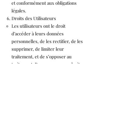
et conformément aux obligations
légales.
Droits des Utilisateurs
Les utilisateurs ont le droit
d’accéder à leurs données
personnelles, de les rectifier, de les
supprimer, de limiter leur
traitement, et de s’opposer au
traitement. Pour exercer ces droits,
les utilisateurs peuvent contacter
Arto encadrement à l’adresse
arto.beal@gmail.com
Modification de la Politique de
Confidentialité
Arto encadrement se réserve le
droit de modifier cette Politique de
Confidentialité. Les utilisateurs